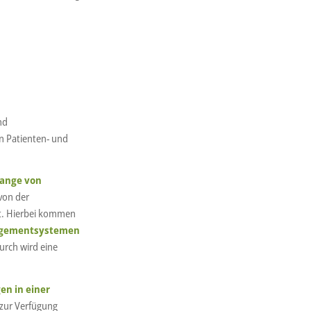
nd
n Patienten- und
lange von
von der
igt. Hierbei kommen
nagementsystemen
urch wird eine
en in einer
 zur Verfügung