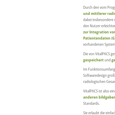
Durch den vom Prog
und mittlerer radi
dabei insbesondere di
den Nutzer erleicht
zur Integration 
Patientendaten
(
G
vorhandenen Systemen
Die von VitalPACS 
gespeichert
und
ge
Im Funktionsumfang 
Softwaredesign große
radiologischen Ges
VitalPACS ist also 
anderen bildgebe
Standards.
Sie erlaubt die einf