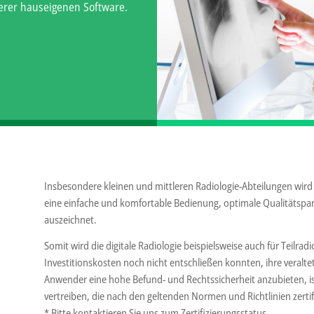
erer hauseigenen Software.
Insbesondere kleinen und mittleren Radiologie-Abteilungen wird
eine einfache und komfortable Bedienung, optimale Qualitätspara
auszeichnet.
Somit wird die digitale Radiologie beispielsweise auch für Teilrad
Investitionskosten noch nicht entschließen konnten, ihre veral
Anwender eine hohe Befund- und Rechtssicherheit anzubieten, is
vertreiben, die nach den geltenden Normen und Richtlinien zertifi
* Bitte kontaktieren Sie uns zum Zertifizierungsstatus