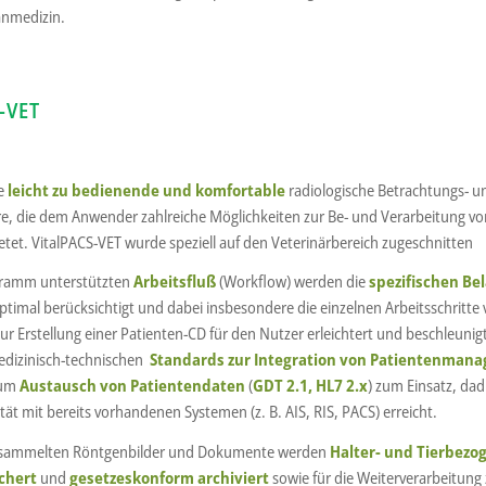
anmedizin.
-VET
ne
leicht zu bedienende und komfortable
radiologische Betrachtungs- u
e, die dem Anwender zahlreiche Möglichkeiten zur Be- und Verarbeitung vo
etet. VitalPACS-VET wurde speziell auf den Veterinärbereich zugeschnitten
ramm unterstützten
Arbeitsfluß
(Workflow) werden die
spezifischen Be
ptimal berücksichtigt und dabei insbesondere die einzelnen Arbeitsschritte 
zur Erstellung einer Patienten-CD für den Nutzer erleichtert und beschleun
edizinisch-technischen
Standards zur Integration von Patientenma
zum
Austausch von Patientendaten
(
GDT 2.1, HL7 2.x
) zum Einsatz, dad
ät mit bereits vorhandenen Systemen (z. B. AIS, RIS, PACS) erreicht.
gesammelten Röntgenbilder und Dokumente werden
Halter- und Tierbezog
chert
und
gesetzeskonform archiviert
sowie für die Weiterverarbeitung