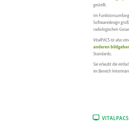
gestellt.
Im Funktionsumfang 
Softwaredesign große
radiologischen Ges
VitalPACS ist also 
anderen bildgebe
Standards.
Sie erlaubt die einf
im Bereich Veterinär
VITALPAC