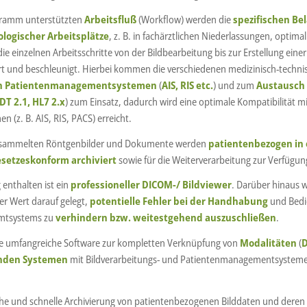
ramm unterstützten
Arbeitsfluß
(Workflow) werden die
spezifischen Be
ologischer Arbeitsplätze
, z. B. in fachärztlichen Niederlassungen, optima
e einzelnen Arbeitsschritte von der Bildbearbeitung bis zur Erstellung eine
ert und beschleunigt. Hierbei kommen die verschiedenen medizinisch-techn
von Patientenmanagementsystemen
(
AIS, RIS etc.
) und zum
Austausch
DT 2.1, HL7 2.x
) zum Einsatz, dadurch wird eine optimale Kompatibilität mi
 (z. B. AIS, RIS, PACS) erreicht.
gesammelten Röntgenbilder und Dokumente werden
patientenbezogen in
setzeskonform archiviert
sowie für die Weiterverarbeitung zur Verfügung
enthalten ist ein
professioneller DICOM-/ Bildviewer
. Darüber hinaus 
r Wert darauf gelegt,
potentielle Fehler bei der Handhabung
und Bedi
amtsystems zu
verhindern bzw. weitestgehend auszuschließen
.
eine umfangreiche Software zur kompletten Verknüpfung von
Modalitäten
(
D
nden Systemen
mit Bildverarbeitungs- und Patientenmanagementsysteme
ache und schnelle Archivierung von patientenbezogenen Bilddaten und deren