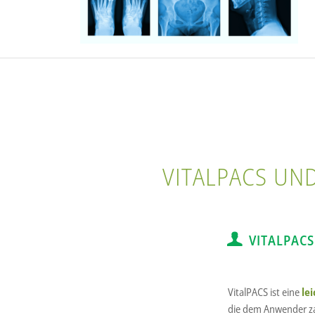
VITALPACS UN
VITALPACS
VitalPACS ist eine
le
die dem Anwender zah