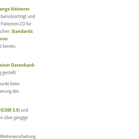
lange kleinerer
l berücksichtigt und
r Patienten-CD für
ischen
Standards
 von
t bereits
 einer Datenbank
 gestellt.
wurde beim
enung des
ICOM 3.0
) und
n über gängige
 Weiterverarbeitung